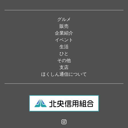
パン・ドーナツ
（15）
焼肉
（19）
グルメ
居酒屋
（26）
販売
企業紹介
定食
（5）
イベント
ハンバーガー
（2）
生活
ひと
ランチ
（2）
その他
弁当
（3）
支店
ほくしん通信について
ソフトクリーム
（1）
焼き鳥
（1）
スナック
（1）
食材・食品
（49）
フラワーショップ
（13）