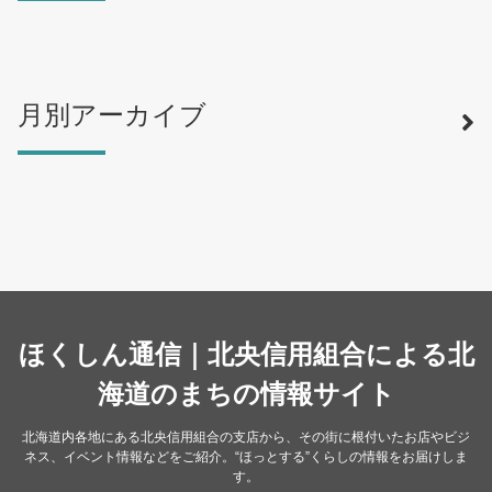
月別アーカイブ
寿司
（12）
ラーメン
（46）
そば・うどん
（19）
カフェ・喫茶店
（39）
スイーツ・甘味
（34）
カレー・スープカレー
（14）
中華
ほくしん通信｜北央信用組合による北
（14）
洋食・レストラン
海道のまちの情報サイト
（24）
和食
（31）
北海道内各地にある北央信用組合の支店から、その街に根付いたお店やビジ
ネス、イベント情報などをご紹介。“ほっとする”くらしの情報をお届けしま
イタリアン
（4）
す。