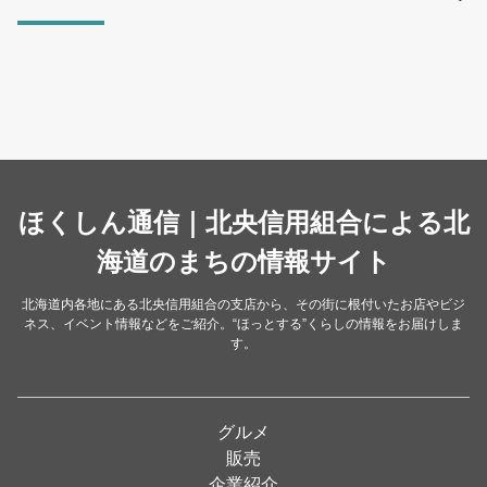
ラーメン
（46）
そば・うどん
（19）
カフェ・喫茶店
（39）
スイーツ・甘味
（34）
カレー・スープカレー
（14）
中華
ほくしん通信｜北央信用組合による北
（14）
洋食・レストラン
海道のまちの情報サイト
（24）
和食
（31）
北海道内各地にある北央信用組合の支店から、その街に根付いたお店やビジ
ネス、イベント情報などをご紹介。“ほっとする”くらしの情報をお届けしま
イタリアン
（4）
す。
パン・ドーナツ
（15）
焼肉
（19）
グルメ
居酒屋
（26）
販売
企業紹介