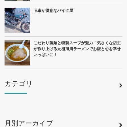
旧車が得意なバイク屋
こだわり製麺と特製スープが魅力！気さくな店主
が作り上げる元祖旭川ラーメンでお腹と心を幸せ
いっぱいに！
カテゴリ
月別アーカイブ
寿司
（12）