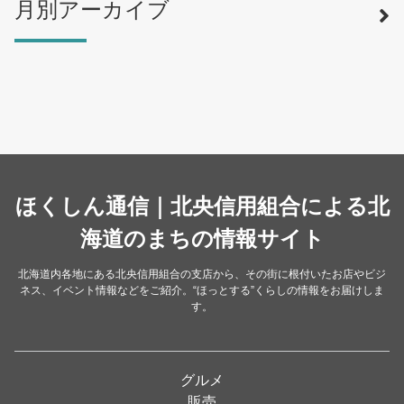
月別アーカイブ
寿司
（12）
ラーメン
（46）
そば・うどん
（19）
カフェ・喫茶店
（39）
スイーツ・甘味
（34）
カレー・スープカレー
（14）
中華
ほくしん通信｜北央信用組合による北
（14）
洋食・レストラン
海道のまちの情報サイト
（24）
和食
（31）
北海道内各地にある北央信用組合の支店から、その街に根付いたお店やビジ
ネス、イベント情報などをご紹介。“ほっとする”くらしの情報をお届けしま
イタリアン
（4）
す。
パン・ドーナツ
（15）
焼肉
（19）
グルメ
居酒屋
（26）
販売