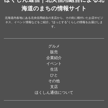
洋食・レストラン
海道のまちの情報サイト
（24）
和食
（31）
北海道内各地にある北央信用組合の支店から、その街に根付いたお店やビジ
ネス、イベント情報などをご紹介。“ほっとする”くらしの情報をお届けしま
イタリアン
（4）
す。
パン・ドーナツ
（15）
焼肉
（19）
グルメ
居酒屋
（26）
販売
企業紹介
定食
（5）
イベント
ハンバーガー
（2）
生活
ひと
ランチ
（2）
その他
弁当
（3）
支店
ほくしん通信について
ソフトクリーム
（1）
焼き鳥
（1）