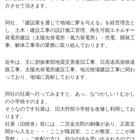
介させて頂きます。
同社、『建設業を通じて地域に夢を与える』を経営理念と
し、土木・建設工事の設計施工管理、再生可能エネルギー
発電所建設（太陽光発電所・風力発電所）・売電、開発工
事、解体工事等の業務に取り組んでおります。
近年は、主に胆振東部地震災害復旧工事、日高道高規格道
路工事、太陽光発電所建設工事、地元牧場建設工事に関わ
っており、地域に貢献しております。
同社の社屋へ行ってみますと、あっ、なつかしい！むかし
の小学校そのまま。
そうなのです社屋は、旧大狩部小学校を改修し利用してお
ります。
社屋（旧校舎）前には、二宮金次郎の銅像があり、正面玄
関から入ると・・・ここが職員室、ここが教室、ここが体
育館・・・ご年配の方は、幼少の頃を思い出されるのでは