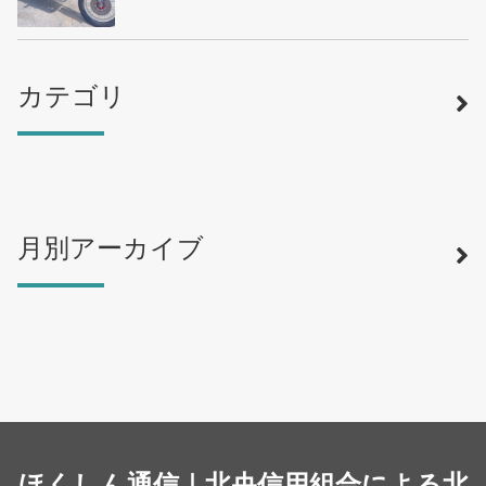
カテゴリ
月別アーカイブ
寿司
（12）
ラーメン
（46）
そば・うどん
（19）
カフェ・喫茶店
（39）
スイーツ・甘味
（34）
カレー・スープカレー
（14）
中華
ほくしん通信｜北央信用組合による北
（15）