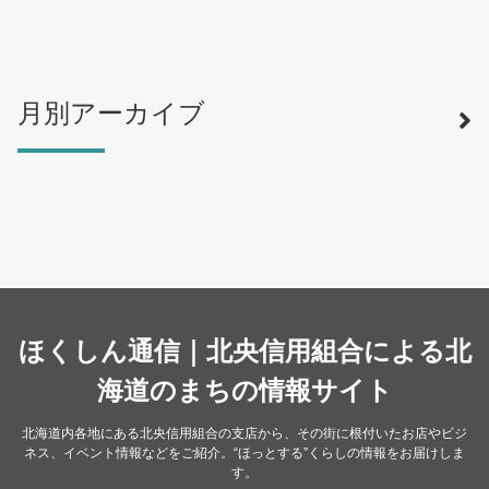
月別アーカイブ
寿司
（12）
ラーメン
（46）
そば・うどん
（19）
カフェ・喫茶店
（39）
スイーツ・甘味
（34）
カレー・スープカレー
（14）
中華
ほくしん通信｜北央信用組合による北
（14）
洋食・レストラン
海道のまちの情報サイト
（24）
和食
（31）
北海道内各地にある北央信用組合の支店から、その街に根付いたお店やビジ
ネス、イベント情報などをご紹介。“ほっとする”くらしの情報をお届けしま
イタリアン
（4）
す。