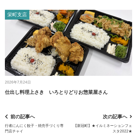
栄町支店
2026年7月24日
仕出し料理上さき いろとりどりお惣菜屋さん
前の記事へ
次の記事へ
行者にんにく餃子・焼売手づくり専
【新冠町】★イルミネーションフェ
門店チャイ
スタ2022★