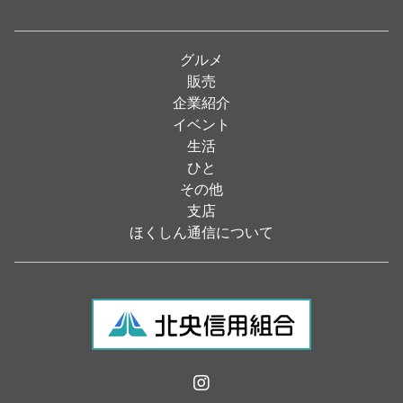
パン・ドーナツ
（15）
焼肉
（19）
グルメ
居酒屋
（26）
販売
企業紹介
定食
（5）
イベント
ハンバーガー
（2）
生活
ひと
ランチ
（2）
その他
弁当
（3）
支店
ほくしん通信について
ソフトクリーム
（1）
焼き鳥
（1）
スナック
（1）
食材・食品
（49）
フラワーショップ
（13）