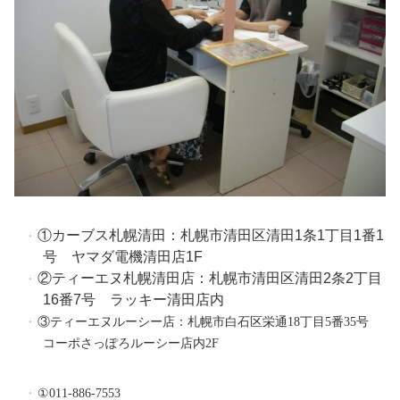
①カーブス札幌清田：札幌市清田区清田
1
条
1
丁目
1
番
1
号 ヤマダ電機清田店
1F
②ティーエヌ札幌清田店：札幌市清田区清田
2
条
2
丁目
16
番
7
号
ラッキー清田店内
③ティーエヌルーシー店：札幌市白石区栄通
18
丁目
5
番
35
号
コーポさっぽろルーシー店内
2F
①011-886-7553