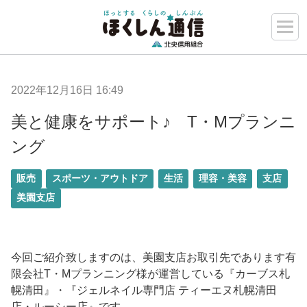
2022年12月16日 16:49
美と健康をサポート♪ T・Mプランニ
ング
販売
スポーツ・アウトドア
生活
理容・美容
支店
美園支店
今回ご紹介致しますのは、美園支店お取引先であります有
限会社
T
・
M
プランニング様が運営している『カーブス札
幌清田』・『ジェルネイル専門店
ティーエヌ札幌清田
店・ルーシー店』です。