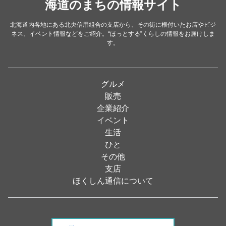
洋食・レストラン
海道のまちの情報サイト
（24）
和食
（31）
北海道内各地にある北央信用組合の支店から、その街に根付いたお店やビジ
ネス、イベント情報などをご紹介。“ほっとする”くらしの情報をお届けしま
イタリアン
（4）
す。
パン・ドーナツ
（15）
焼肉
（19）
グルメ
居酒屋
（26）
販売
企業紹介
定食
（5）
イベント
ハンバーガー
（2）
生活
ひと
ランチ
（2）
その他
弁当
（3）
支店
ほくしん通信について
ソフトクリーム
（1）
焼き鳥
（1）
スナック
（1）