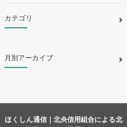
カテゴリ
月別アーカイブ
寿司
（12）
ラーメン
（46）
そば・うどん
（19）
カフェ・喫茶店
（39）
スイーツ・甘味
（34）
カレー・スープカレー
（14）
中華
ほくしん通信｜北央信用組合による北
（14）