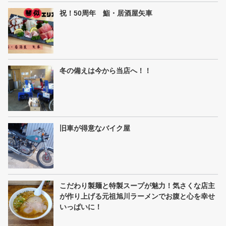
祝！50周年 鮨・居酒屋矢車
冬の備えは今から当店へ！！
旧車が得意なバイク屋
こだわり製麺と特製スープが魅力！気さくな店主
が作り上げる元祖旭川ラーメンでお腹と心を幸せ
いっぱいに！