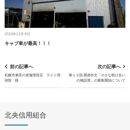
2024年12月 8日
キャブ車が最高！！！
前の記事へ
次の記事へ
札幌市東区の老舗理容店 ライト理
第１３回 懸賞作文「小さな助け合い
容院 様
の物語賞」の募集開始について
北央信用組合