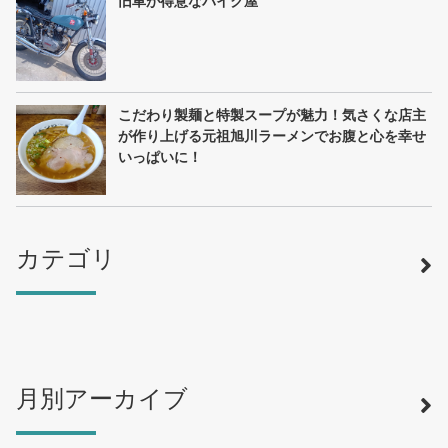
旧車が得意なバイク屋
こだわり製麺と特製スープが魅力！気さくな店主
が作り上げる元祖旭川ラーメンでお腹と心を幸せ
いっぱいに！
カテゴリ
月別アーカイブ
寿司
（12）
ラーメン
（46）