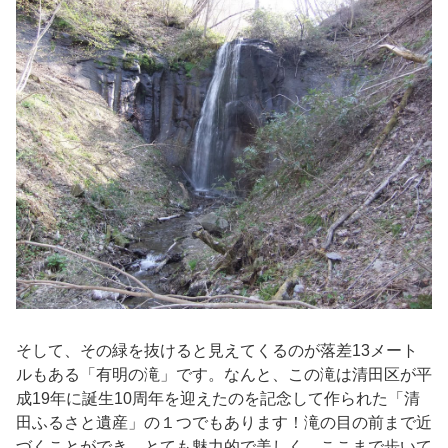
そして、その緑を抜けると見えてくるのが落差13メート
ルもある「有明の滝」です。なんと、この滝は清田区が平
成19年に誕生10周年を迎えたのを記念して作られた「清
田ふるさと遺産」の１つでもあります！滝の目の前まで近
づくことができ、とても魅力的で美しく、ここまで歩いて