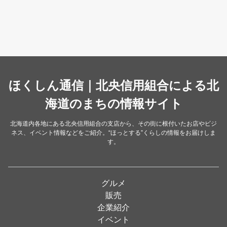
そば・うどん
（19）
カフェ・喫茶店
（39）
スイーツ・甘味
（34）
カレー・スープカレー
（14）
中華
ほくしん通信｜北央信用組合による北
（14）
洋食・レストラン
海道のまちの情報サイト
（24）
和食
（31）
北海道内各地にある北央信用組合の支店から、その街に根付いたお店やビジ
ネス、イベント情報などをご紹介。“ほっとする”くらしの情報をお届けしま
イタリアン
（4）
す。
パン・ドーナツ
（15）
焼肉
（19）
グルメ
居酒屋
（26）
販売
企業紹介
定食
（5）
イベント