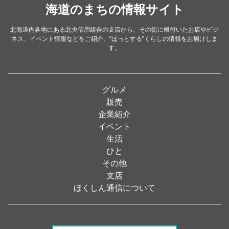
洋食・レストラン
海道のまちの情報サイト
（24）
和食
（31）
北海道内各地にある北央信用組合の支店から、その街に根付いたお店やビジ
ネス、イベント情報などをご紹介。“ほっとする”くらしの情報をお届けしま
イタリアン
（4）
す。
パン・ドーナツ
（15）
焼肉
（19）
グルメ
居酒屋
（26）
販売
企業紹介
定食
（5）
イベント
ハンバーガー
（2）
生活
ひと
ランチ
（2）
その他
弁当
（3）
支店
ほくしん通信について
ソフトクリーム
（1）
焼き鳥
（1）
スナック
（1）