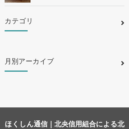
カテゴリ
月別アーカイブ
寿司
（12）
ラーメン
（46）
そば・うどん
（19）
カフェ・喫茶店
（39）
スイーツ・甘味
（34）
カレー・スープカレー
（14）
中華
ほくしん通信｜北央信用組合による北
（14）